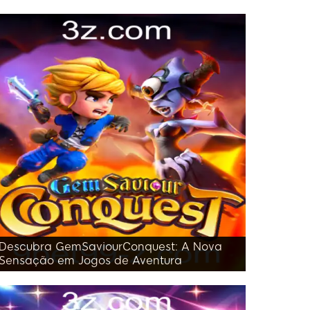
Descubra GemSaviourConquest: A Nova
Sensação em Jogos de Aventura
Mergulhe na emocionante aventura de
GemSaviourConquest, um jogo que
combina estratégia e magia para cativar