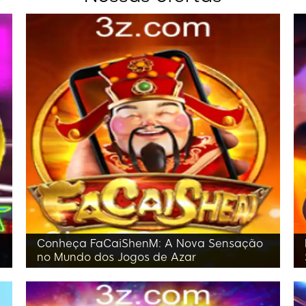
Conheça FaCaiShenM: A Nova Sensação
no Mundo dos Jogos de Azar
Descubra tudo sobre FaCaiShenM, o mais
recente jogo de azar que está
conquistando jogadores ao redor do