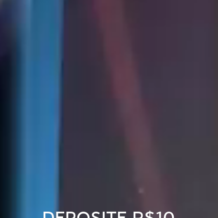
DEPOSITE R$10