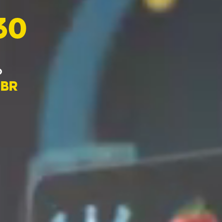
30
o
BR