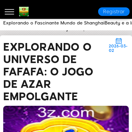
Registrar
Explorando o Fascinante Mundo de ShanghaiBeauty e a I
9bet99
Manchetes de Hoje
Explorando o Universo
EXPLORANDO O
2026-03-
02
UNIVERSO DE
FAFAFA: O JOGO
DE AZAR
EMPOLGANTE