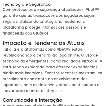
Tecnologia e Segurança
Com protocolos de segurança atualizados, 9bet99
garante que as transações dos jogadores sejam
seguras. Utilizando criptografia moderna, a
plataforma protege informações pessoais e
financeiras dos usuários.
Impacto e Tendências Atuais
FaFaFa e plataformas como 9bet99 estão
revolucionando o cenário do jogo online. O uso de
tecnologias emergentes, como realidade virtual e IA,
está sendo explorado para oferecer experiências
ainda mais imersivas. Eventos recentes mostram um
crescimento constante no envolvimento dos
jogadores, com os desenvolvedores continuando a
inovar para manter o interesse.
Comunidade e Interação
A natureza social do jogo facilita a formação de