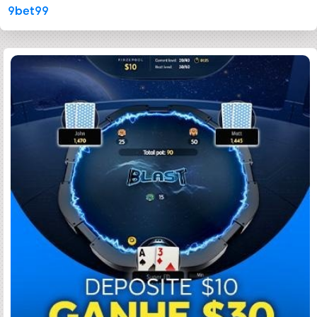
9bet99