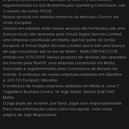
regulamentada na Grã-Bretanha pela Gambling Commission, sob
o número de conta 39028.
Nossos serviços nos estados membros do Mercado Comum da
União Europeia
(exceto em estados onde nossos serviços são fornecidos sob uma
licença local) são operados pela Virtual Digital Services Limited,
uma empresa constituída em Malta, que faz parte da União
Europeia. A Virtual Digital Services Limited opera sob uma licença
de jogo concedida sob as leis de Malta - MGA/CRP/543/2018
emitida em 11/10/2019. Nossos produtos de apostas são operados
na Irlanda pela 9bet99, uma empresa constituída em Malta,
licenciada e regulamentada pelos Comissários de Receita da
Irlanda. O endereço de nossas empresas sediadas em Gibraltar
é: 601-701 Europort, Gibraltar.
O endereço de nossas empresas sediadas em Malta é: Level 7,
Tagliaferro Business Centre, 14, High Street, Sliema SLM 1549,
Malta
O jogo pode ser viciante; por favor, jogue com responsabilidade.
Para mais informações sobre como nos apoiar, visite nossa
página de Jogo Responsável.