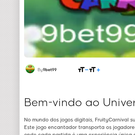
By
9bet99
Bem-vindo ao Univer
No mundo dos jogos digitais, FruityCarnival 
Este jogo encantador transporta os jogadores
onde cada partida é uma experiência única d