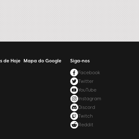
s de Hoje
Mapa do Google
Siga-nos
Facebook
Twitter
YouTube
Instagram
Discord
Twitch
Reddit