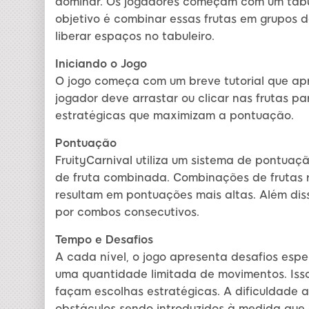
dominar. Os jogadores começam com um tabule
objetivo é combinar essas frutas em grupos d
liberar espaços no tabuleiro.
Iniciando o Jogo
O jogo começa com um breve tutorial que apr
jogador deve arrastar ou clicar nas frutas p
estratégicas que maximizam a pontuação.
Pontuação
FruityCarnival utiliza um sistema de pontuaçã
de fruta combinada. Combinações de frutas ra
resultam em pontuações mais altas. Além diss
por combos consecutivos.
Tempo e Desafios
A cada nível, o jogo apresenta desafios espe
uma quantidade limitada de movimentos. Iss
façam escolhas estratégicas. A dificuldade
obstáculos sendo introduzidos à medida que