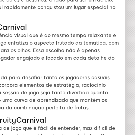
val rapidamente conquistou um lugar especial no
arnival
iência visual que é ao mesmo tempo relaxante e
jogo enfatiza o aspecto frutado da temática, com
ara os olhos. Essa escolha não é apenas
jogador engajado e focado em cada detalhe do
ida para desafiar tanto os jogadores casuais
corpora elementos de estratégia, raciocínio
a sessão de jogo seja tanto divertida quanto
ce uma curva de aprendizado que mantém os
a da combinação perfeita de frutas.
ruityCarnival
de jogo que é fácil de entender, mas difícil de