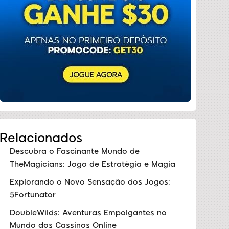
Relacionados
Descubra o Fascinante Mundo de
TheMagicians: Jogo de Estratégia e Magia
Explorando o Novo Sensação dos Jogos:
5Fortunator
DoubleWilds: Aventuras Empolgantes no
Mundo dos Cassinos Online