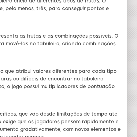
iro cheio de diferentes tipos de frutas. O
e, pelo menos, três, para conseguir pontos e
esenta as frutas e as combinações possíveis. O
ara movê-las no tabuleiro, criando combinações
o que atribui valores diferentes para cada tipo
ras ou difíceis de encontrar no tabuleiro
o, o jogo possui multiplicadores de pontuação
cíficos, que vão desde limitações de tempo até
o exige que os jogadores pensem rapidamente e
 aumenta gradativamente, com novos elementos e
 o jogador avança.