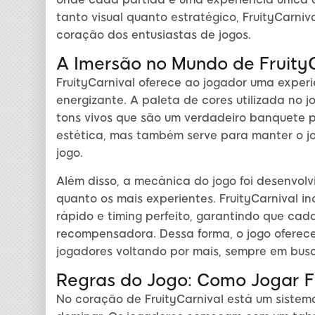
tanto visual quanto estratégico, FruityCarni
coração dos entusiastas de jogos.
A Imersão no Mundo de FruityC
FruityCarnival oferece ao jogador uma exper
energizante. A paleta de cores utilizada no 
tons vivos que são um verdadeiro banquete p
estética, mas também serve para manter o 
jogo.
Além disso, a mecânica do jogo foi desenvolv
quanto os mais experientes. FruityCarnival in
rápido e timing perfeito, garantindo que cad
recompensadora. Dessa forma, o jogo ofere
jogadores voltando por mais, sempre em busc
Regras do Jogo: Como Jogar F
No coração de FruityCarnival está um sistema 