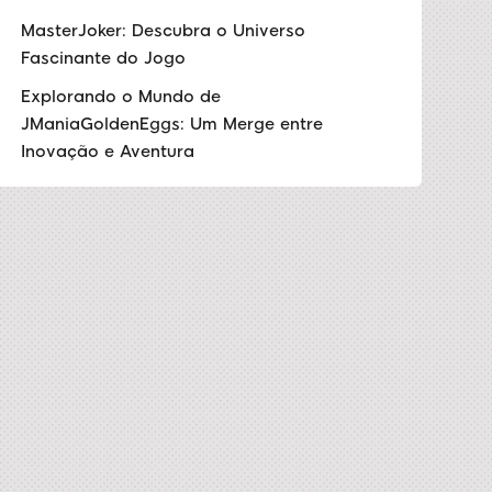
MasterJoker: Descubra o Universo
Fascinante do Jogo
Explorando o Mundo de
JManiaGoldenEggs: Um Merge entre
Inovação e Aventura