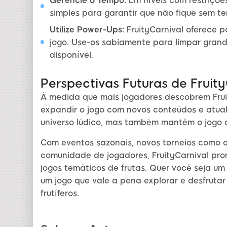
Gerencie o Tempo:
Em níveis com restriçõ
simples para garantir que não fique sem te
Utilize Power-Ups:
FruityCarnival oferece 
jogo. Use-os sabiamente para limpar grand
disponível.
Perspectivas Futuras de Fruity
À medida que mais jogadores descobrem Frui
expandir o jogo com novos conteúdos e atua
universo lúdico, mas também mantêm o jogo d
Com eventos sazonais, novos torneios como
comunidade de jogadores, FruityCarnival pr
jogos temáticos de frutas. Quer você seja um
um jogo que vale a pena explorar e desfruta
frutíferos.