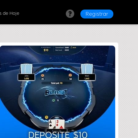
 de Hoje
Registrar