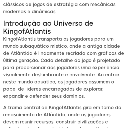
clássicos de jogos de estratégia com mecânicas
modernas e dinâmicas.
Introdução ao Universo de
KingofAtlantis
KingofAtlantis transporta os jogadores para um
mundo subaquático místico, onde a antiga cidade
de Atlântida é lindamente recriada com gráficos de
última geração. Cada detalhe do jogo é projetado
para proporcionar aos jogadores uma experiência
visualmente deslumbrante e envolvente. Ao entrar
neste mundo aquático, os jogadores assumem o
papel de líderes encarregados de explorar,
expandir e defender seus domínios.
A trama central de KingofAtlantis gira em torno do
renascimento de Atlântida, onde os jogadores
devem reunir recursos, construir civilizações e