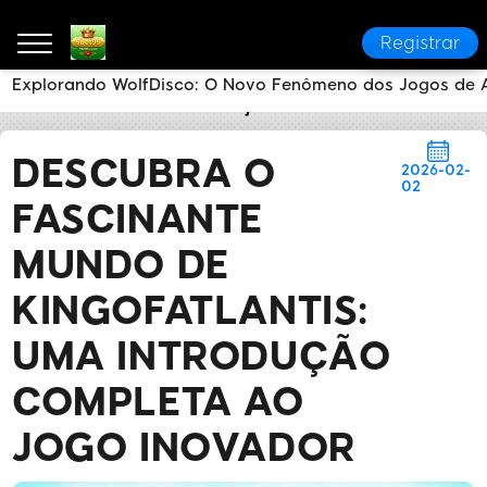
Registrar
Explorando WolfDisco: O Novo Fenômeno dos Jogos de 
9bet99
Manchetes de Hoje
Descubra o Fascinante
DESCUBRA O
2026-02-
02
FASCINANTE
MUNDO DE
KINGOFATLANTIS:
UMA INTRODUÇÃO
COMPLETA AO
JOGO INOVADOR