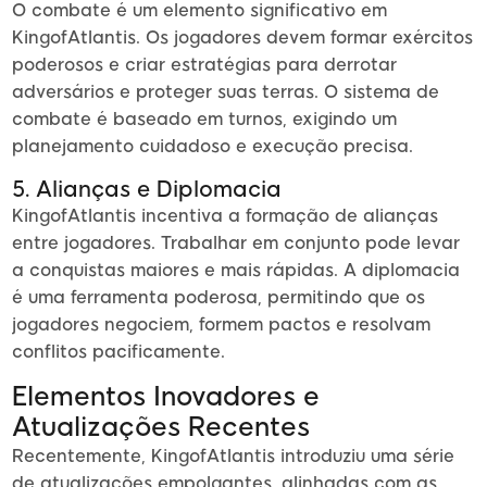
O combate é um elemento significativo em
KingofAtlantis. Os jogadores devem formar exércitos
poderosos e criar estratégias para derrotar
adversários e proteger suas terras. O sistema de
combate é baseado em turnos, exigindo um
planejamento cuidadoso e execução precisa.
5. Alianças e Diplomacia
KingofAtlantis incentiva a formação de alianças
entre jogadores. Trabalhar em conjunto pode levar
a conquistas maiores e mais rápidas. A diplomacia
é uma ferramenta poderosa, permitindo que os
jogadores negociem, formem pactos e resolvam
conflitos pacificamente.
Elementos Inovadores e
Atualizações Recentes
Recentemente, KingofAtlantis introduziu uma série
de atualizações empolgantes, alinhadas com as