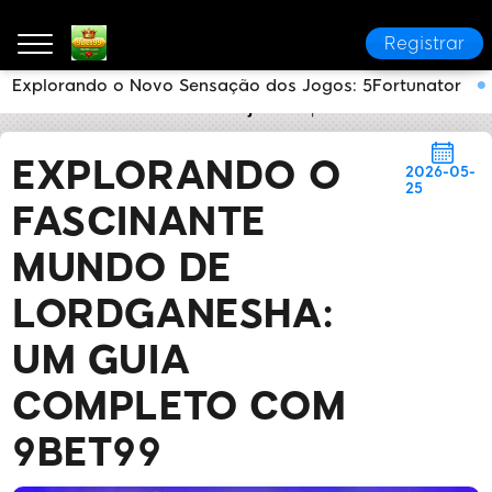
Registrar
Explorando o Novo Sensação dos Jogos: 5Fortunator
9bet99
Manchetes de Hoje
Explorando o Fascina
EXPLORANDO O
2026-05-
25
FASCINANTE
MUNDO DE
LORDGANESHA:
UM GUIA
COMPLETO COM
9BET99