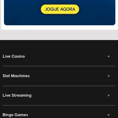
Live Casino
Slot Machines
Live Streaming
Bingo Games