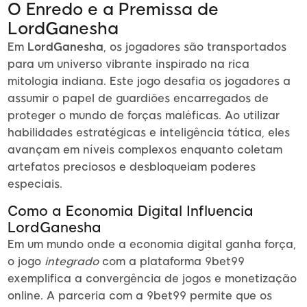
O Enredo e a Premissa de
LordGanesha
Em
LordGanesha
, os jogadores são transportados
para um universo vibrante inspirado na rica
mitologia indiana. Este jogo desafia os jogadores a
assumir o papel de guardiões encarregados de
proteger o mundo de forças maléficas. Ao utilizar
habilidades estratégicas e inteligência tática, eles
avançam em níveis complexos enquanto coletam
artefatos preciosos e desbloqueiam poderes
especiais.
Como a Economia Digital Influencia
LordGanesha
Em um mundo onde a economia digital ganha força,
o jogo
integrado
com a plataforma 9bet99
exemplifica a convergência de jogos e monetização
online. A parceria com a 9bet99 permite que os