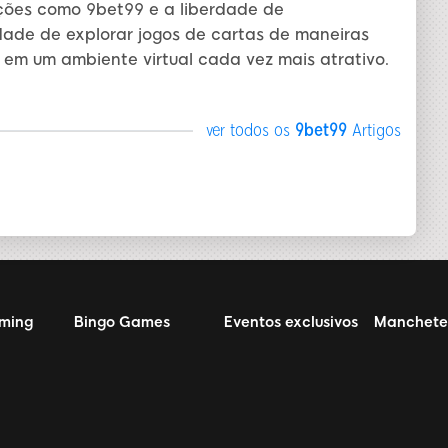
nções como 9bet99 e a liberdade de
dade de explorar jogos de cartas de maneiras
a em um ambiente virtual cada vez mais atrativo.
ver todos os
9bet99
Artigos
aming
Bingo Games
Eventos exclusivos
Manchete