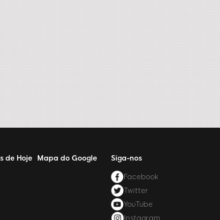
s de Hoje
Mapa do Google
Siga-nos
Facebook
Twitter
YouTube
Instagram