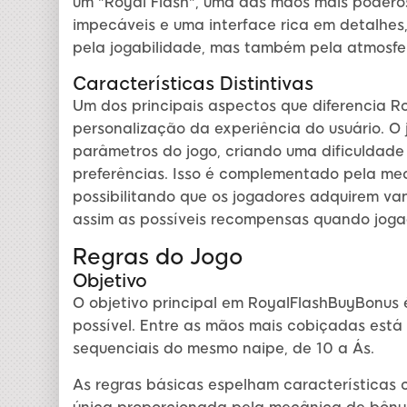
um "Royal Flash", uma das mãos mais poderos
impecáveis e uma interface rica em detalhe
pela jogabilidade, mas também pela atmosfer
Características Distintivas
Um dos principais aspectos que diferencia R
personalização da experiência do usuário. O 
parâmetros do jogo, criando uma dificuldade 
preferências. Isso é complementado pela me
possibilitando que os jogadores adquirem va
assim as possíveis recompensas quando jog
Regras do Jogo
Objetivo
O objetivo principal em RoyalFlashBuyBonus 
possível. Entre as mãos mais cobiçadas está 
sequenciais do mesmo naipe, de 10 a Ás.
As regras básicas espelham características 