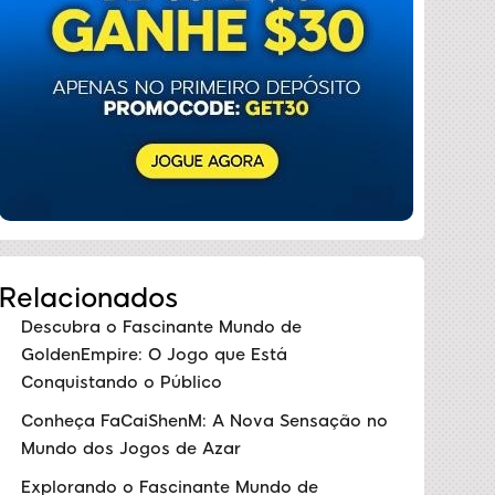
Relacionados
Descubra o Fascinante Mundo de
GoldenEmpire: O Jogo que Está
Conquistando o Público
Conheça FaCaiShenM: A Nova Sensação no
Mundo dos Jogos de Azar
Explorando o Fascinante Mundo de