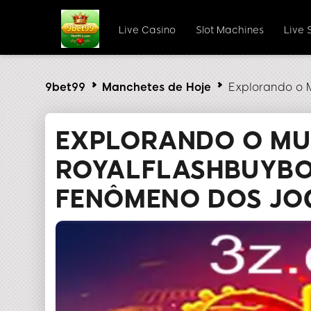
Live Casino
Slot Machines
Live 
9bet99
Manchetes de Hoje
Explorando o 
EXPLORANDO O MU
ROYALFLASHBUYBO
FENÔMENO DOS JO