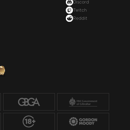
Discord
Twitch
Reddit