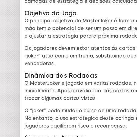
camadas de estratégia e decisões calculada
Objetivo do Jogo
O principal objetivo do MasterJoker é forma
mão tem o potencial de ser um passo em dir
e ajustar a estratégia para a próxima rodada
Os jogadores devem estar atentos às cartas
"joker" atua como um trunfo, substituindo qu
vencedoras.
Dinâmica das Rodadas
O MasterJoker é jogado em várias rodadas, n
inicialmente. Após a avaliação das cartas r
trocar algumas cartas vistas.
O "joker" pode mudar o curso de uma rodada,
No entanto, o uso estratégico deste coringa 
jogadores equilibrem risco e recompensa.