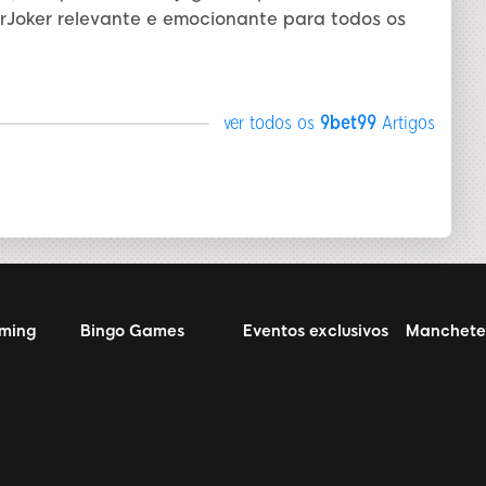
rJoker relevante e emocionante para todos os
ver todos os
9bet99
Artigos
aming
Bingo Games
Eventos exclusivos
Manchete