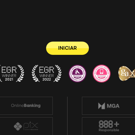
INICIAR