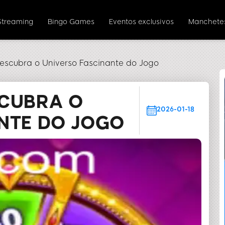
Streaming
Bingo Games
Eventos exclusivos
Manchetes
Descubra o Universo Fascinante do Jogo
SCUBRA O
2026-01-18
NTE DO JOGO