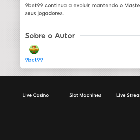
9bet99 continua a evoluir, mantendo o Maste
seus jogadores.
Sobre o Autor
9bet99
Live Casino
Slot Machines
Live Stre