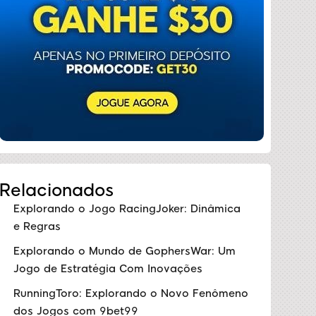
Relacionados
Explorando o Jogo RacingJoker: Dinâmica
e Regras
Explorando o Mundo de GophersWar: Um
Jogo de Estratégia Com Inovações
RunningToro: Explorando o Novo Fenômeno
dos Jogos com 9bet99