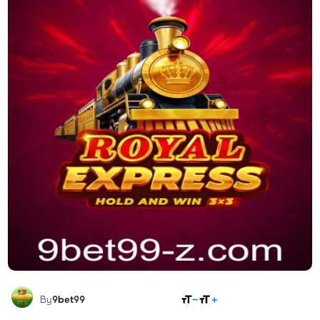
COMPARTILHAR
By
9bet99