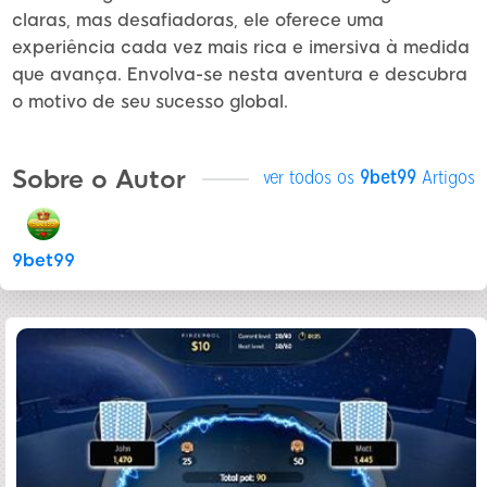
claras, mas desafiadoras, ele oferece uma
experiência cada vez mais rica e imersiva à medida
que avança. Envolva-se nesta aventura e descubra
o motivo de seu sucesso global.
Sobre o Autor
ver todos os
9bet99
Artigos
9bet99