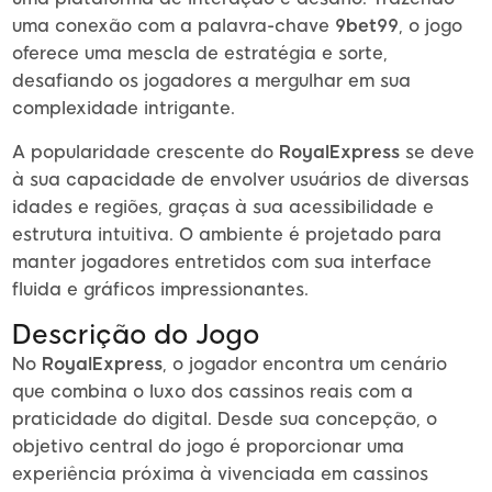
uma conexão com a palavra-chave
9bet99
, o jogo
oferece uma mescla de estratégia e sorte,
desafiando os jogadores a mergulhar em sua
complexidade intrigante.
A popularidade crescente do
RoyalExpress
se deve
à sua capacidade de envolver usuários de diversas
idades e regiões, graças à sua acessibilidade e
estrutura intuitiva. O ambiente é projetado para
manter jogadores entretidos com sua interface
fluida e gráficos impressionantes.
Descrição do Jogo
No
RoyalExpress
, o jogador encontra um cenário
que combina o luxo dos cassinos reais com a
praticidade do digital. Desde sua concepção, o
objetivo central do jogo é proporcionar uma
experiência próxima à vivenciada em cassinos