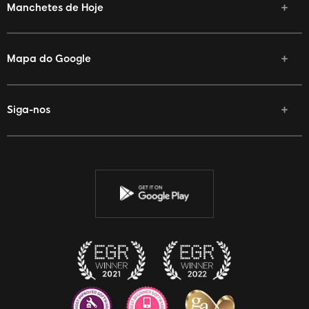
Manchetes de Hoje
Mapa do Google
Siga-nos
Facebook
Twitter
YouTube
Instagram
Discord
Twitch
Reddit