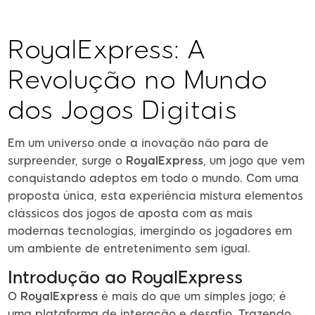
RoyalExpress: A
Revolução no Mundo
dos Jogos Digitais
Em um universo onde a inovação não para de
surpreender, surge o
RoyalExpress
, um jogo que vem
conquistando adeptos em todo o mundo. Com uma
proposta única, esta experiência mistura elementos
clássicos dos jogos de aposta com as mais
modernas tecnologias, imergindo os jogadores em
um ambiente de entretenimento sem igual.
Introdução ao RoyalExpress
O
RoyalExpress
é mais do que um simples jogo; é
uma plataforma de interação e desafio. Trazendo